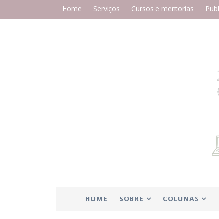
Home
Serviços
Cursos e mentorias
Publ
HOME
SOBRE
COLUNAS