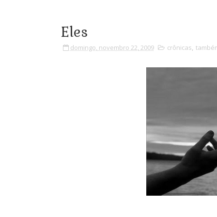
Eles
domingo, novembro 22, 2009
crônicas
,
também