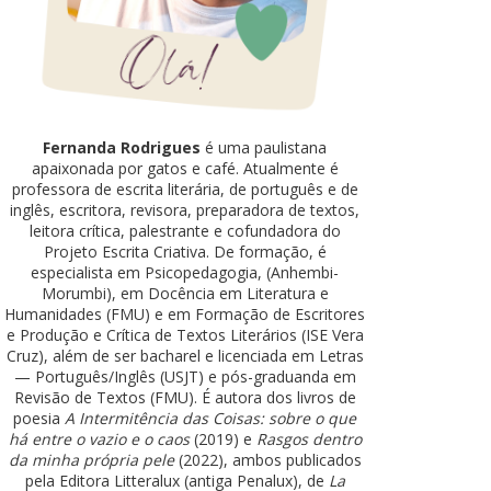
Fernanda Rodrigues
é uma paulistana
apaixonada por gatos e café. Atualmente é
professora de escrita literária, de português e de
inglês, escritora, revisora, preparadora de textos,
leitora crítica, palestrante e cofundadora do
Projeto Escrita Criativa. De formação, é
especialista em Psicopedagogia, (Anhembi-
Morumbi), em Docência em Literatura e
Humanidades (FMU) e em Formação de Escritores
e Produção e Crítica de Textos Literários (ISE Vera
Cruz), além de ser bacharel e licenciada em Letras
— Português/Inglês (USJT) e pós-graduanda em
Revisão de Textos (FMU). É autora dos livros de
poesia
A Intermitência das Coisas: sobre o que
há entre o vazio e o caos
(2019) e
Rasgos dentro
da minha própria pele
(2022), ambos publicados
pela Editora Litteralux (antiga Penalux), de
La