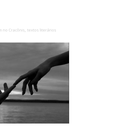
 no Cracônis
,
textos literários