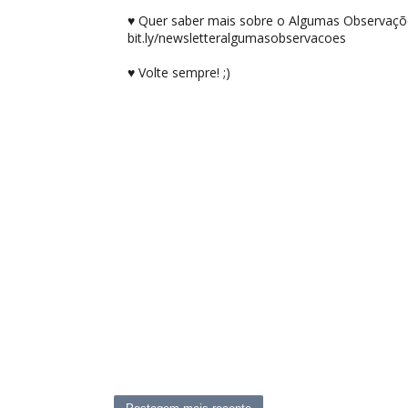
♥ Quer saber mais sobre o Algumas Observações
bit.ly/newsletteralgumasobservacoes
♥ Volte sempre! ;)