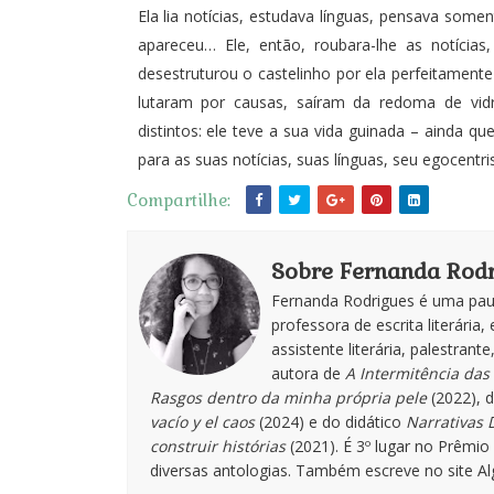
Ela lia notícias, estudava línguas, pensava some
apareceu… Ele, então, roubara-lhe as notícias
desestruturou o castelinho por ela perfeitamen
lutaram por causas, saíram da redoma de vi
distintos: ele teve a sua vida guinada – ainda 
para as suas notícias, suas línguas, seu egocentr
Compartilhe:
Sobre Fernanda Rodr
Fernanda Rodrigues é uma paul
professora de escrita literária, 
assistente literária, palestran
autora de
A Intermitência das 
Rasgos dentro da minha própria pele
(2022), 
vacío y el caos
(2024) e do didático
Narrativas D
construir histórias
(2021). É 3º lugar no Prêmi
diversas antologias. Também escreve no site A