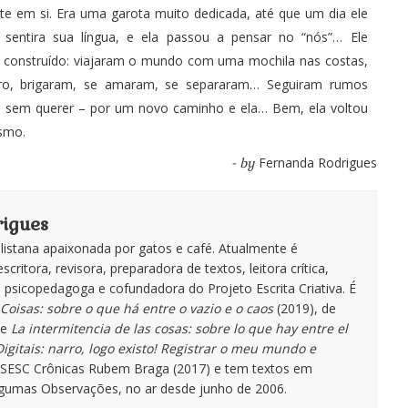
nte em si. Era uma garota muito dedicada, até que um dia ele
, sentira sua língua, e ela passou a pensar no “nós”… Ele
te construído: viajaram o mundo com uma mochila nas costas,
dro, brigaram, se amaram, se separaram… Seguiram rumos
que sem querer – por um novo caminho e ela… Bem, ela voltou
ismo.
Fernanda Rodrigues
- by
igues
istana apaixonada por gatos e café. Atualmente é
escritora, revisora, preparadora de textos, leitora crítica,
te, psicopedagoga e cofundadora do Projeto Escrita Criativa. É
Coisas: sobre o que há entre o vazio e o caos
(2019), de
de
La intermitencia de las cosas: sobre lo que hay entre el
igitais: narro, logo existo! Registrar o meu mundo e
o SESC Crônicas Rubem Braga (2017) e tem textos em
lgumas Observações, no ar desde junho de 2006.