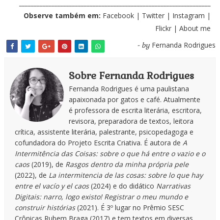
_________________________________________________________________
Observe também em:
Facebook
|
Twitter
|
Instagram
|
Flickr
|
About me
Fernanda Rodrigues
- by
Sobre Fernanda Rodrigues
Fernanda Rodrigues é uma paulistana
apaixonada por gatos e café. Atualmente
é professora de escrita literária, escritora,
revisora, preparadora de textos, leitora
crítica, assistente literária, palestrante, psicopedagoga e
cofundadora do Projeto Escrita Criativa. É autora de
A
Intermitência das Coisas: sobre o que há entre o vazio e o
caos
(2019), de
Rasgos dentro da minha própria pele
(2022), de
La intermitencia de las cosas: sobre lo que hay
entre el vacío y el caos
(2024) e do didático
Narrativas
Digitais: narro, logo existo! Registrar o meu mundo e
construir histórias
(2021). É 3º lugar no Prêmio SESC
Crônicas Rubem Braga (2017) e tem textos em diversas