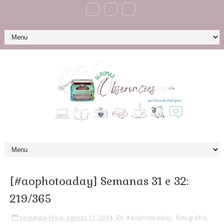
[#aophotoaday] Semanas 31 e 32:
219/365
segunda-feira, agosto 11, 2014
#aophotoaday
,
fotografia
,