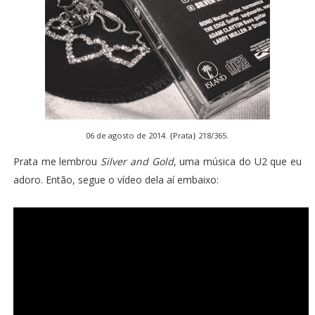
06 de agosto de 2014. {Prata} 218/365.
Prata me lembrou
Silver and Gold
, uma música do U2 que eu
adoro. Então, segue o vídeo dela aí embaixo: