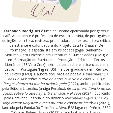
Fernanda Rodrigues
é uma paulistana apaixonada por gatos e
café. Atualmente é professora de escrita literária, de português e
de inglês, escritora, revisora, preparadora de textos, leitora crítica,
palestrante e cofundadora do Projeto Escrita Criativa. De
formação, é especialista em Psicopedagogia, (Anhembi-
Morumbi), em Docência em Literatura e Humanidades (FMU) e
em Formação de Escritores e Produção e Crítica de Textos
Literários (ISE Vera Cruz), além de ser bacharel e licenciada em
Letras — Português/Inglês (USJT) e pós-graduanda em Revisão
de Textos (FMU). É autora dos livros de poesia
A Intermitência
das Coisas: sobre o que há entre o vazio e o caos
(2019) e
Rasgos dentro da minha própria pele
(2022), ambos publicados
pela Editora Litteralux (antiga Penalux), de
La intermitencia de las
cosas: sobre lo que hay entre el vacío y el caos
(2024), publicado
pela Caravana Editorial e do didático
Narrativas Digitais: narro,
logo existo! Registrar o meu mundo e construir histórias
(2021),
lançado pela Fundação Telefônica Vivo. É 3º lugar no Prêmio SESC
Crônicas Rubem Braga (2017) e tem textos em diversas