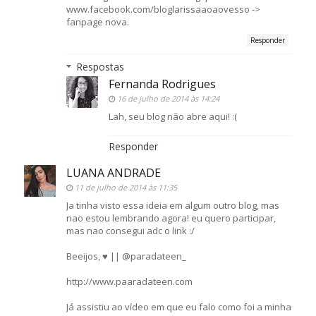
www.facebook.com/bloglarissaaoaovesso ->
fanpage nova.
Responder
Respostas
Fernanda Rodrigues
16 de julho de 2014 às 14:24
Lah, seu blog não abre aqui! :(
Responder
LUANA ANDRADE
11 de julho de 2014 às 11:35
Ja tinha visto essa ideia em algum outro blog, mas
nao estou lembrando agora! eu quero participar,
mas nao consegui adc o link :/
Beeijos, ♥ || @paradateen_
http://www.paaradateen.com
Já assistiu ao vídeo em que eu falo como foi a minha