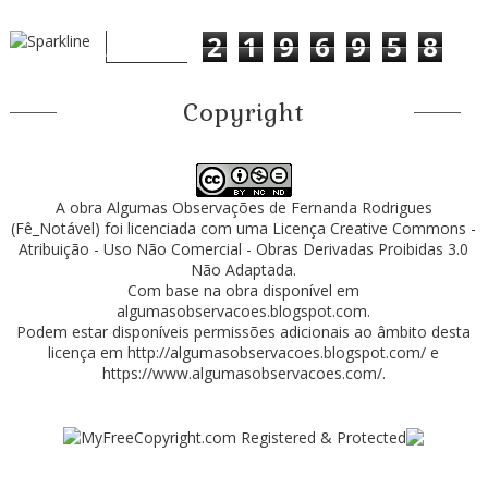
2
1
9
6
9
5
8
Copyright
A obra
Algumas Observações
de
Fernanda Rodrigues
(Fê_Notável)
foi licenciada com uma Licença
Creative Commons -
Atribuição - Uso Não Comercial - Obras Derivadas Proibidas 3.0
Não Adaptada
.
Com base na obra disponível em
algumasobservacoes.blogspot.com
.
Podem estar disponíveis permissões adicionais ao âmbito desta
licença em
http://algumasobservacoes.blogspot.com/
e
https://www.algumasobservacoes.com/
.