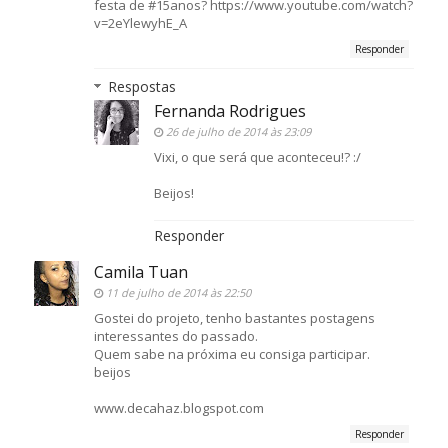
festa de #15anos? https://www.youtube.com/watch?
v=2eYlewyhE_A
Responder
Respostas
Fernanda Rodrigues
26 de julho de 2014 às 23:09
Vixi, o que será que aconteceu!? :/
Beijos!
Responder
Camila Tuan
11 de julho de 2014 às 22:50
Gostei do projeto, tenho bastantes postagens
interessantes do passado.
Quem sabe na próxima eu consiga participar.
beijos
www.decahaz.blogspot.com
Responder