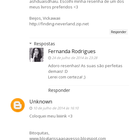
ashduaisdhaiu. Escolhi minha resenha de um dos
meus livros preferidos <3
Beijos, Vickawaii
http://finding-neverland.zip.net
Responder
Respostas
Fernanda Rodrigues
24 de julho de 2014 às 23:28
Adoro resenhas! As suas são perfeitas
demais! :D
Lerei com certeza! ;)
Responder
Unknown
10 de julho de 2014 às 16:10
Coloquei meu liiiiink <3
Bitoquitas,
www.bloglarissaaoavesso.blogspot.com