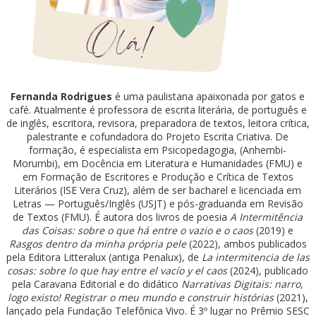
Fernanda Rodrigues
é uma paulistana apaixonada por gatos e
café. Atualmente é professora de escrita literária, de português e
de inglês, escritora, revisora, preparadora de textos, leitora crítica,
palestrante e cofundadora do Projeto Escrita Criativa. De
formação, é especialista em Psicopedagogia, (Anhembi-
Morumbi), em Docência em Literatura e Humanidades (FMU) e
em Formação de Escritores e Produção e Crítica de Textos
Literários (ISE Vera Cruz), além de ser bacharel e licenciada em
Letras — Português/Inglês (USJT) e pós-graduanda em Revisão
de Textos (FMU). É autora dos livros de poesia
A Intermitência
das Coisas: sobre o que há entre o vazio e o caos
(2019) e
Rasgos dentro da minha própria pele
(2022), ambos publicados
pela Editora Litteralux (antiga Penalux), de
La intermitencia de las
cosas: sobre lo que hay entre el vacío y el caos
(2024), publicado
pela Caravana Editorial e do didático
Narrativas Digitais: narro,
logo existo! Registrar o meu mundo e construir histórias
(2021),
lançado pela Fundação Telefônica Vivo. É 3º lugar no Prêmio SESC